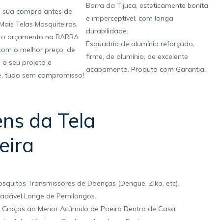
Barra da Tijuca, esteticamente bonita
a sua compra antes de
e imperceptível; com longa
Mais Telas Mosquiteiras.
durabilidade.
 o orçamento na BARRA
Esquadria de alumínio reforçado,
com o melhor preço, de
firme, de alumínio, de excelente
o seu projeto e
acabamento. Produto com Garantia!
e, tudo sem compromisso!
ns da Tela
eira
squitos Transmissores de Doenças (Dengue, Zika, etc).
radável Longe de Pernilongos.
ia Graças ao Menor Acúmulo de Poeira Dentro de Casa.