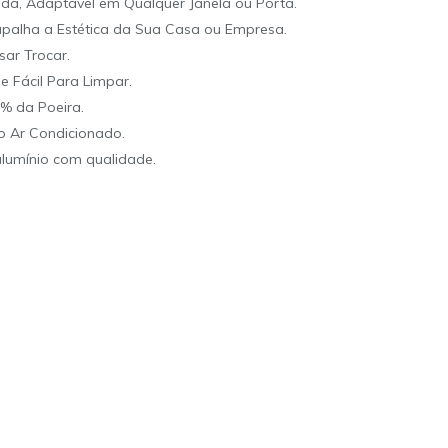
ida, Adaptável em Qualquer Janela ou Porta.
rapalha a Estética da Sua Casa ou Empresa.
sar Trocar.
e Fácil Para Limpar.
0% da Poeira.
o Ar Condicionado.
alumínio com qualidade.