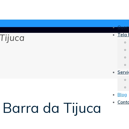
Quem
Tela 
Tijuca
Servi
Blog
 Barra da Tijuca
Cont