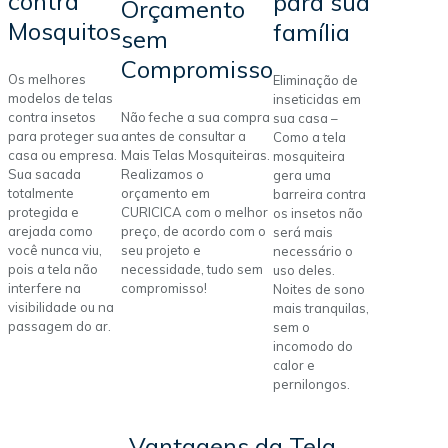
contra
para sua
Orçamento
Mosquitos
família
sem
Compromisso
Os melhores
Eliminação de
modelos de telas
inseticidas em
contra insetos
Não feche a sua compra
sua casa –
para proteger sua
antes de consultar a
Como a tela
casa ou empresa.
Mais Telas Mosquiteiras.
mosquiteira
Sua sacada
Realizamos o
gera uma
totalmente
orçamento em
barreira contra
protegida e
CURICICA com o melhor
os insetos não
arejada como
preço, de acordo com o
será mais
você nunca viu,
seu projeto e
necessário o
pois a tela não
necessidade, tudo sem
uso deles.
interfere na
compromisso!
Noites de sono
visibilidade ou na
mais tranquilas,
passagem do ar.
sem o
incomodo do
calor e
pernilongos.
Vantagens da Tela