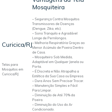
Mosquiteira
– Segurança Contra Mosquitos
Transmissores de Doenças
(Dengue, Zika, etc).
– Sono Tranquilo e Agradável
Longe de Pernilongos.
Curicica/RJ
– Melhoria Respiratória Graças ao
Menor Acúmulo de Poeira Dentro
de Casa.
– Mosquiteiro Sob Medida,
Adaptável em Qualquer Janela ou
Telas para
Porta.
Mosquitos em
– É Discreta e Não Atrapalha a
Curicica/RJ
Estética da Sua Casa ou Empresa.
– Dura Anos Sem Precisar Trocar.
– Manutenção Simples e Fácil
Para Limpar.
– Diminuição de Até 70% da
Poeira.
– Diminuição do Uso do Ar
Condicionado.