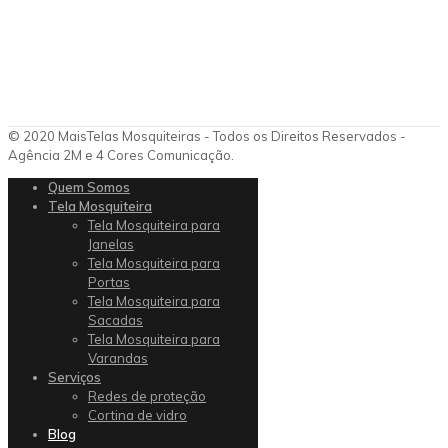
© 2020 MaisTelas Mosquiteiras - Todos os Direitos Reservados -
Agência 2M e 4 Cores Comunicação.
Quem Somos
Tela Mosquiteira
Tela Mosquiteira para
Janelas
Tela Mosquiteira para
Portas
Tela Mosquiteira para
Sacadas
Tela Mosquiteira para
Varandas
Serviços
Redes de proteção
Cortina de vidro
Blog