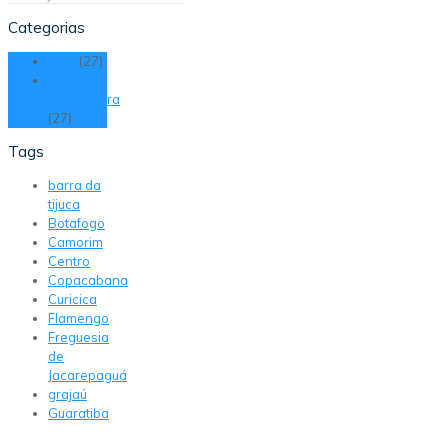
Categorias
Blog
(27)
Tela
Mosquiteira
(27)
Tags
barra da
tijuca
Botafogo
Camorim
Centro
Copacabana
Curicica
Flamengo
Freguesia
de
Jacarepaguá
grajaú
Guaratiba