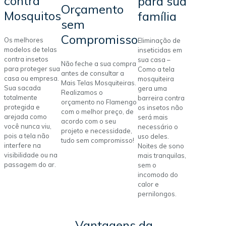
contra
para sua
Orçamento
Mosquitos
família
sem
Compromisso
Os melhores
Eliminação de
modelos de telas
inseticidas em
contra insetos
sua casa –
Não feche a sua compra
para proteger sua
Como a tela
antes de consultar a
casa ou empresa.
mosquiteira
Mais Telas Mosquiteiras.
Sua sacada
gera uma
Realizamos o
totalmente
barreira contra
orçamento no Flamengo
protegida e
os insetos não
com o melhor preço, de
arejada como
será mais
acordo com o seu
você nunca viu,
necessário o
projeto e necessidade,
pois a tela não
uso deles.
tudo sem compromisso!
interfere na
Noites de sono
visibilidade ou na
mais tranquilas,
passagem do ar.
sem o
incomodo do
calor e
pernilongos.
Vantagens da