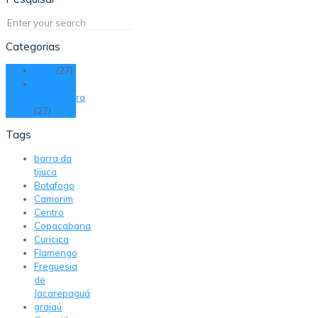
Categorias
Blog
(27)
Tela
Mosquiteira
(27)
Tags
barra da
tijuca
Botafogo
Camorim
Centro
Copacabana
Curicica
Flamengo
Freguesia
de
Jacarepaguá
grajaú